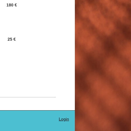
180 €
25 €
Login